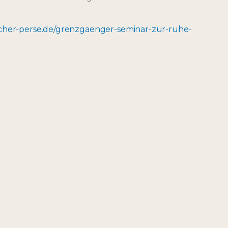
scher-perse.de/grenzgaenger-seminar-zur-ruhe-
Grenzgänger Seminar 2026