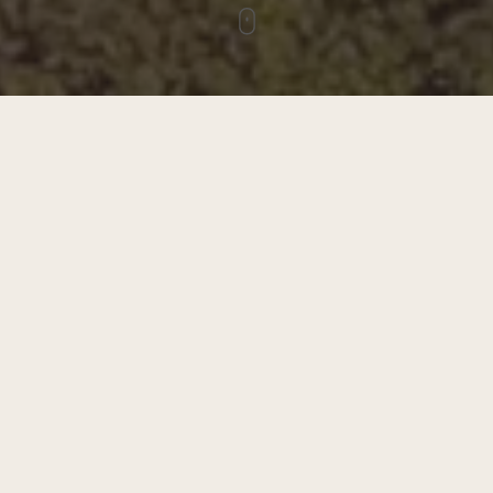
So läuft der Gipfeldialog ab
DONNERSTAG:
Individuelle Anreise, Check-in zwischen 14:00-16:00
Uhr
16:00 Uhr: Opening im Seminarraum (über
Restaurant Alpenstubn)
Wanderung zur Blaa Alm zum gemeinsamen
Abendessen
FREITAG:
Workshops, Inspiration und gemeinsame Zeit